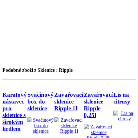
Podobné zboží z Sklenice : Ripple
Karafový
Svačinový
Zavařovací
Zavařovací
Lis na
nástavec
box do
sklenice
sklenice
citrusy
pro
sklenice
Ripple 1l
Ripple
sklenice s
0,25l
širokým
hrdlem