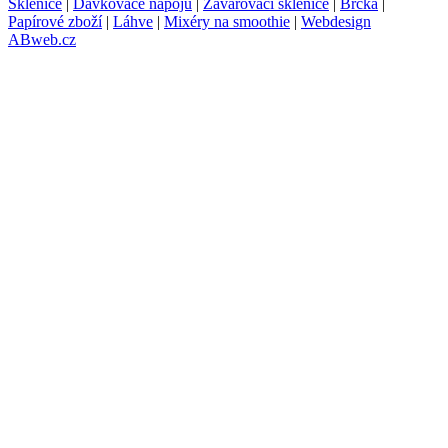
Sklenice
|
Dávkovače nápojů
|
Zavařovací sklenice
|
Brčka
|
Papírové zboží
|
Láhve
|
Mixéry na smoothie
|
Webdesign
ABweb.cz