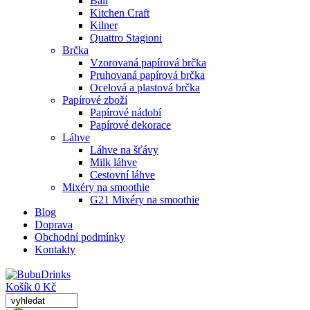
Ball
Kitchen Craft
Kilner
Quattro Stagioni
Brčka
Vzorovaná papírová brčka
Pruhovaná papírová brčka
Ocelová a plastová brčka
Papírové zboží
Papírové nádobí
Papírové dekorace
Láhve
Láhve na šťávy
Milk láhve
Cestovní láhve
Mixéry na smoothie
G21 Mixéry na smoothie
Blog
Doprava
Obchodní podmínky
Kontakty
Košík 0 Kč