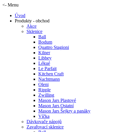
<- Menu
Úvod
Produkty - obchod
Akce
Sklenice
Ball
Bodum
Quattro Stagioni
Kilner
Libbey
Lékué
Le Parfait
Kitchen Craft
Nachtmann
Oleni
Ripple
Zwilling
Mason Jars Plastové
Mason Jars Ostatní
Mason Jars Šejkry a panáky
Víčka
Dávkovače nápojů
Zavařovací sklenice