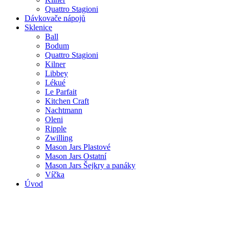
Quattro Stagioni
Dávkovače nápojů
Sklenice
Ball
Bodum
Quattro Stagioni
Kilner
Libbey
Lékué
Le Parfait
Kitchen Craft
Nachtmann
Oleni
Ripple
Zwilling
Mason Jars Plastové
Mason Jars Ostatní
Mason Jars Šejkry a panáky
Víčka
Úvod