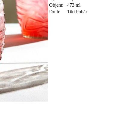
Objem:
473 ml
Druh:
Tiki Pohár