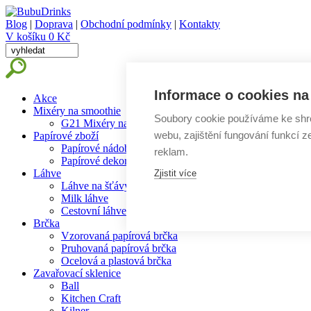
Blog
|
Doprava
|
Obchodní podmínky
|
Kontakty
V košíku 0 Kč
Informace o cookies na 
Akce
Mixéry na smoothie
Soubory cookie používáme ke shr
G21 Mixéry na smoothie
webu, zajištění fungování funkcí z
Papírové zboží
Papírové nádobí
reklam.
Papírové dekorace
Láhve
Zjistit více
Láhve na šťávy
Milk láhve
Cestovní láhve
Brčka
Vzorovaná papírová brčka
Pruhovaná papírová brčka
Ocelová a plastová brčka
Zavařovací sklenice
Ball
Kitchen Craft
Kilner