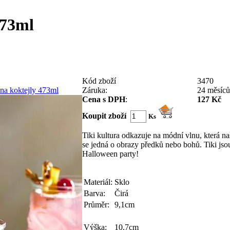
473ml
Kód zboží
3470
Záruka:
24 měsíců
Cena s DPH
:
127 Kč
Koupit zboží
Ks
Tiki kultura odkazuje na módní vlnu, která n
se jedná o obrazy předků nebo bohů. Tiki jsou
Halloween party!
Materiál:
Sklo
Barva:
Čirá
Průměr:
9,1cm
Výška:
10,7cm