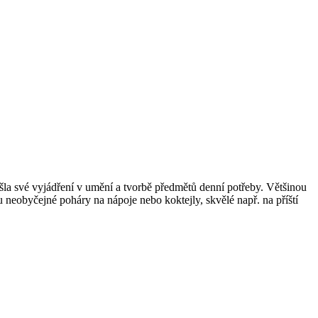
ašla své vyjádření v umění a tvorbě předmětů denní potřeby. Většinou
 neobyčejné poháry na nápoje nebo koktejly, skvělé např. na příští