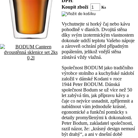
DPH
:
Koupit zboží
Ks
Vychutnejte si horký čaj nebo kávu
pohodlně v dlaních. Dvojitá stěna
díky svým izotermickým vlastnostem
dokonale udrží teplotu Vašeho nápoje
a zároveň ochrání před případným
popálením, jelikož vnější stěna
zůstává vždy vlažná.
Společnost BODUM jako tradičního
výrobce stolního a kuchyňské nádobí
založil v dánské Kodani v roce
1944 Peter BODUM. Dánská
společnost Bodum se už více než 50
let zabývá tím, jak přípravu kávy a
čaje co nejvíce usnadnit, zpříjemnit a
nabídnout vám jednoduše krásné,
egonomické a funkční pomůcky s
detaily promyšlenými k dokonalosti.
Peter Bodum, zakladatel společnosti,
razil názor, že: „krásný design nemusí
být drahý“, a ani v dnešní době