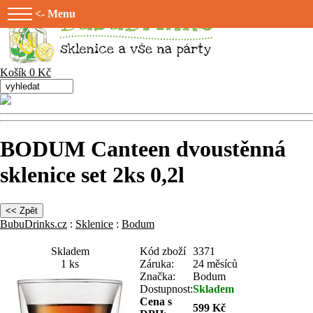
<- Menu
Košík 0 Kč
BODUM Canteen dvoustěnná
sklenice set 2ks 0,2l
BubuDrinks.cz
:
Sklenice
:
Bodum
Skladem
Kód zboží
3371
1 ks
Záruka:
24 měsíců
Značka:
Bodum
Dostupnost:
Skladem
Cena s
599 Kč